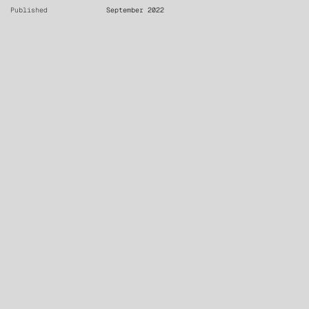
Published
September 2022